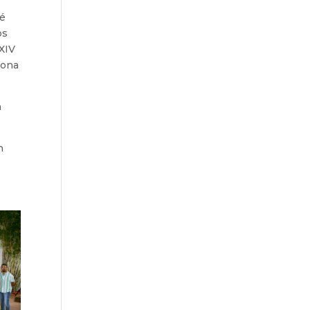
sé
os
 XIV
zona
n
n