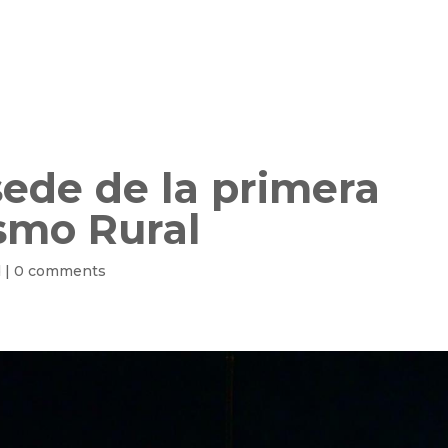
sede de la primera
smo Rural
d
|
0 comments